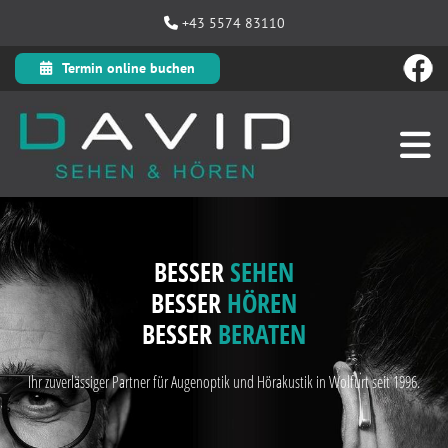
+43 5574 83110

Termin online buchen
BESSER
SEHEN
BESSER
HÖREN
BESSER
BERATEN
Ihr zuverlässiger Partner für Augenoptik und Hörakustik in Wolfurt seit 1996.