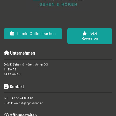
Termin Online buchen
Jetzt
Bewerten
Unternehmen

DAVID Sehen & Hören, Vonier OG
Im Dorf 2
6922 Wolfurt
Kontakt

Tel.:
+43 5574 83110
E-Mail:
wolfurt@optikzone.at
Öffnungszeiten
